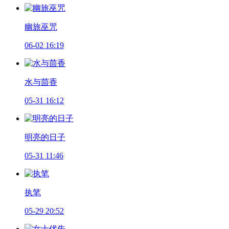
幽旅巫咒
06-02 16:19
水与茴香
05-31 16:12
明亮的日子
05-31 11:46
执笔
05-29 20:52