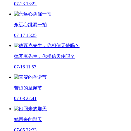
07-23 13:22
永远心跳漏一拍
07-17 15:25
德瓦克先生，你相信天使吗？
07-16 11:57
苦涩的圣诞节
07-08 22:41
她回来的那天
07-05 22:23