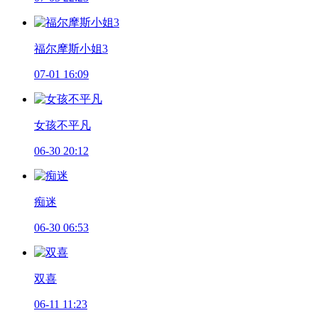
福尔摩斯小姐3
07-01 16:09
女孩不平凡
06-30 20:12
痴迷
06-30 06:53
双喜
06-11 11:23