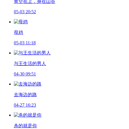
青空在上，身在山谷
05-03 20:52
母鸡
05-03 11:18
与王生活的男人
04-30 09:51
去海边的路
04-27 16:23
杀的就是你