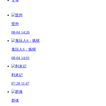
专享
世外
08-04 14:26
鬼玩人6：炼狱
08-04 14:01
利未记
07-28 11:47
群体