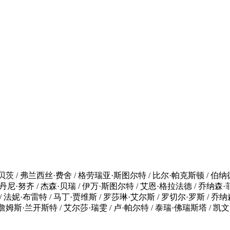
茨 / 弗兰西丝·费舍 / 格劳瑞亚·斯图尔特 / 比尔·帕克斯顿 / 伯纳德·
尼·努齐 / 杰森·贝瑞 / 伊万·斯图尔特 / 艾恩·格拉法德 / 乔纳森
/ 法妮·布雷特 / 马丁·贾维斯 / 罗莎琳·艾尔斯 / 罗切尔·罗斯 / 乔
/ 詹姆斯·兰开斯特 / 艾尔莎·瑞雯 / 卢·帕尔特 / 泰瑞·佛瑞斯塔 / 凯