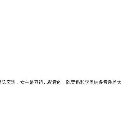
男主是陈奕迅，女主是容祖儿配音的，陈奕迅和李奥纳多音质差太