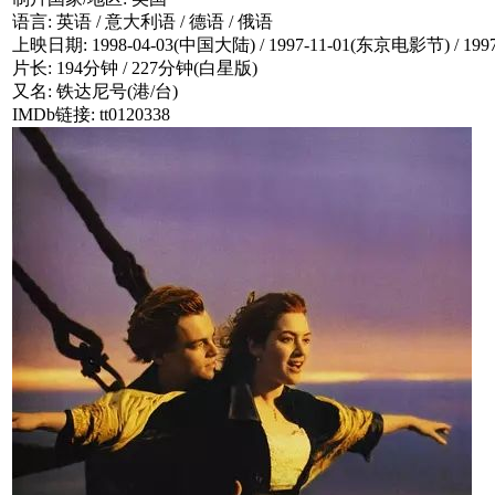
语言: 英语 / 意大利语 / 德语 / 俄语
上映日期: 1998-04-03(中国大陆) / 1997-11-01(东京电影节) / 1997
片长: 194分钟 / 227分钟(白星版)
又名: 铁达尼号(港/台)
IMDb链接: tt0120338