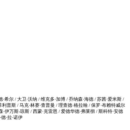
希尔 / 大卫·沃纳 / 维克多·加博 / 乔纳森·海德 / 苏茜·爱米斯 /
·菲利普斯 / 马克·林赛·查普曼 / 理查德·格拉翰 / 保罗·布赖特威尔
纳森·伊万斯-琼斯 / 西蒙·克雷恩 / 爱德华德·弗莱彻 / 斯科特·安德
文·德·拉·诺伊