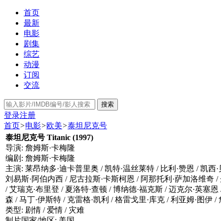
首页
最新
电影
剧集
综艺
动漫
订阅
交流
搜索
登录
注册
首页
>
电影
>
欧美
>
泰坦尼克号
泰坦尼克号 Titanic (1997)
导演: 詹姆斯·卡梅隆
编剧: 詹姆斯·卡梅隆
主演: 莱昂纳多·迪卡普里奥 / 凯特·温丝莱特 / 比利·赞恩 / 凯西·贝
刘易斯·阿伯内西 / 尼古拉斯·卡斯柯恩 / 阿那托利·萨加洛维奇 / 丹
/ 艾瑞克·布里登 / 夏洛特·查顿 / 博纳德·福克斯 / 迈克尔·英塞恩 
森 / 马丁·伊斯特 / 克雷格·凯利 / 格雷戈里·库克 / 利亚姆·图伊 
类型: 剧情 / 爱情 / 灾难
制片国家/地区: 美国