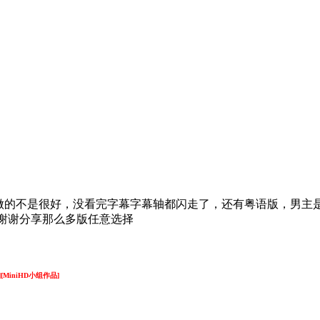
字幕轴做的不是很好，没看完字幕字幕轴都闪走了，还有粤语版，
谢谢分享那么多版任意选择
][MiniHD小组作品]