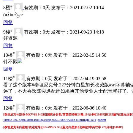
#
8楼
有效期：0天 发布于：2021-02-02 10:14
(๑•̀ㅂ•́)و✧
回复
#
9楼
有效期：0天 发布于：2021-09-23 14:18
好资源
回复
#
10楼
有效期：0天 发布于：2022-02-15 14:56
针不戳
回复
#
11楼
有效期：0天 发布于：2022-04-19 03:58
看了这个版本#泰坦尼克号.227分钟白星加长收藏版#srt
远了，不大喜欢陈奕迅配音如果换其他专业人士配音就好了。
回复
#
12楼
有效期：0天 发布于：2022-06-06 10:40
[泰坦尼克号][BD-MKV/18.34GB][国英多音轨/简繁英特效字幕.194分钟][1080P][H265编码][蓝光压制
Titanic.1997.Open.Matte.BluRay.1080p.x265.10bit.4Audio-MiniHD[BTBTT].torrent
[泰坦尼克号白星版/铁达尼号][BD-MP4/5.3G][蓝光白星加长版特效中英双字.228分钟][1080P]