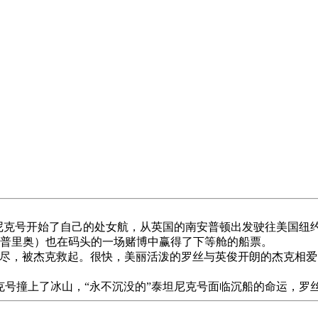
轮泰坦尼克号开始了自己的处女航，从英国的南安普顿出发驶往美国
卡普里奥）也在码头的一场赌博中赢得了下等舱的船票。
尽，被杰克救起。很快，美丽活泼的罗丝与英俊开朗的杰克相爱
坦尼克号撞上了冰山，“永不沉没的”泰坦尼克号面临沉船的命运，