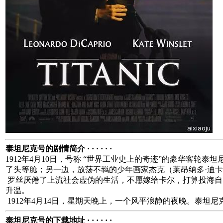
泰坦尼克号的剧情简介 · · · · · ·
1912年4月10日，号称 “世界工业史上的奇迹”的豪华客
了头等舱；另一边，放荡不羁的少年画家杰克（莱昂纳多·迪
罗丝厌倦了上流社会虚伪的生活，不愿嫁给卡尔，打算投海自
升温。
1912年4月14日，星期天晚上，一个风平浪静的夜晚。泰
泰坦尼克号的下载地址 · · · · · ·