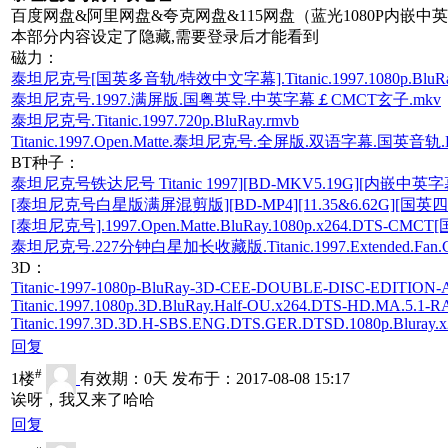
百度网盘&阿里网盘&夸克网盘&115网盘（蓝光1080P内嵌中
本部分内容设定了隐藏,需要登录后才能看到
磁力：
泰坦尼克号[国英多音轨/特效中文字幕].Titanic.1997.1080p.BluRay.D
泰坦尼克号.1997.满屏版.国粤英导.中英字幕￡CMCT玄子.mkv
泰坦尼克号.Titanic.1997.720p.BluRay.rmvb
Titanic.1997.Open.Matte.泰坦尼克号.全屏版.双语字幕.国英音轨.
BT种子：
泰坦尼克号铁达尼号 Titanic 1997][BD-MKV5.19G][内嵌中英字幕][108
[泰坦尼克号白星版满屏混剪版][BD-MP4][11.35&6.62G][国英四语特效中
[泰坦尼克号].1997.Open.Matte.BluRay.1080p.x264.DTS-CM
泰坦尼克号.227分钟白星加长收藏版.Titanic.1997.Extended.Fan.Cut.B
3D：
Titanic-1997-1080p-BluRay-3D-CEE-DOUBLE-DISC-EDITION-A
Titanic.1997.1080p.3D.BluRay.Half-OU.x264.DTS-HD.MA.5.1-R
Titanic.1997.3D.3D.H-SBS.ENG.DTS.GER.DTSD.1080p.Bluray.x26
回复
#
1楼
有效期：0天 发布于：2017-08-08 15:17
诶呀，我又来了哈哈
回复