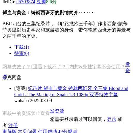
IMDb:
tt5303874
豆瓣
8.6分
鲜血与黄金：铸就西班牙的剧情简介· · · · · ·
BBC四台的三集纪录片，《耶路撒冷三千年》作者西蒙·蒙蒂
菲奥里以历史学家和旅游者的身份，带你饱览西班牙的美景与
之两千年的历史。
下载(1)
待审(0)
发
网盘失效了？| 迅雷下载不了？ | 内封&外挂字幕不会使用？
资
源
夸克网盘
[隐藏]
纪录片 鲜血与黄金 铸就西班牙 全三集 Blood and
Gold - The Making of Spain 1-3 1080p 双语特效字幕
wahaha
2025-03-09
发资源
审核中的资源禁止查看
您需要登录后才可以回复，
登录
或
者
注册
电脑版
常见问题
使用帮助
积分规则