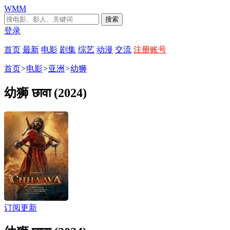
WMM
搜索
登录
首页
最新
电影
剧集
综艺
动漫
交流
注册账号
首页
>
电影
>
亚洲
>
幼狮
幼狮 छावा (2024)
订阅更新