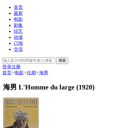
首页
最新
电影
剧集
综艺
动漫
订阅
交流
搜索
登录
注册
首页
>
电影
>
往期
>
海男
海男 L'Homme du large (1920)