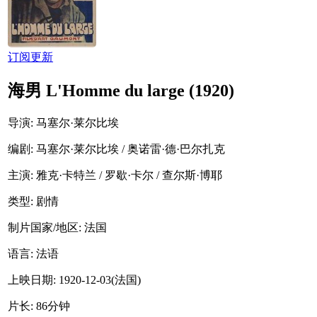
订阅更新
海男 L'Homme du large (1920)
导演
: 马塞尔·莱尔比埃
编剧
: 马塞尔·莱尔比埃 / 奥诺雷·德·巴尔扎克
主演
: 雅克·卡特兰 / 罗歇·卡尔 / 查尔斯·博耶
类型:
剧情
制片国家/地区:
法国
语言:
法语
上映日期:
1920-12-03(法国)
片长:
86分钟