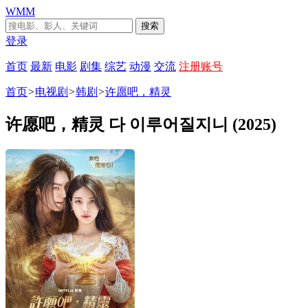
WMM
搜索
登录
首页
最新
电影
剧集
综艺
动漫
交流
注册账号
首页
>
电视剧
>
韩剧
>
许愿吧，精灵
许愿吧，精灵 다 이루어질지니 (2025)