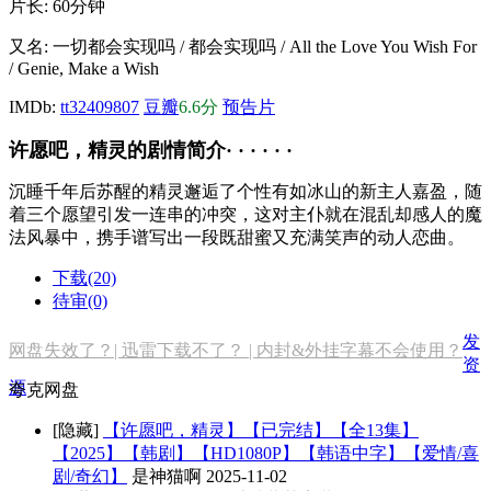
片长:
60分钟
又名:
一切都会实现吗 / 都会实现吗 / All the Love You Wish For
/ Genie, Make a Wish
IMDb:
tt32409807
豆瓣
6.6分
预告片
许愿吧，精灵的剧情简介· · · · · ·
沉睡千年后苏醒的精灵邂逅了个性有如冰山的新主人嘉盈，随
着三个愿望引发一连串的冲突，这对主仆就在混乱却感人的魔
法风暴中，携手谱写出一段既甜蜜又充满笑声的动人恋曲。
下载(20)
待审(0)
发
网盘失效了？| 迅雷下载不了？ | 内封&外挂字幕不会使用？
资
源
夸克网盘
[隐藏]
【许愿吧，精灵】【已完结】【全13集】
【2025】【韩剧】【HD1080P】【韩语中字】【爱情/喜
剧/奇幻】
是神猫啊
2025-11-02