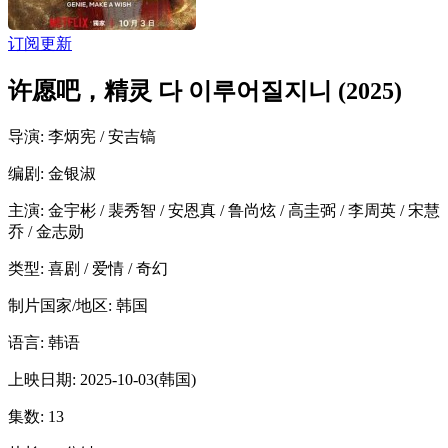
订阅更新
许愿吧，精灵 다 이루어질지니 (2025)
导演
: 李炳宪 / 安吉镐
编剧
: 金银淑
主演
: 金宇彬 / 裴秀智 / 安恩真 / 鲁尚炫 / 高圭弼 / 李周英 / 宋慧
乔 / 金志勋
类型:
喜剧 / 爱情 / 奇幻
制片国家/地区:
韩国
语言:
韩语
上映日期:
2025-10-03(韩国)
集数:
13