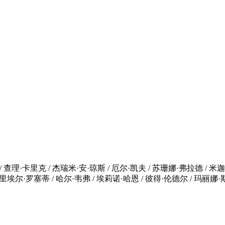
/ 查理·卡里克 / 杰瑞米·安·琼斯 / 厄尔·凯夫 / 苏珊娜·弗拉德 / 米
埃尔·罗塞蒂 / 哈尔·韦弗 / 埃莉诺·哈恩 / 彼得·伦德尔 / 玛丽娜