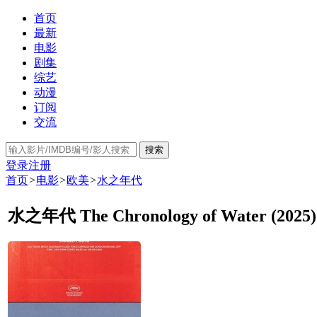
首页
最新
电影
剧集
综艺
动漫
订阅
交流
搜索
登录
注册
首页
>
电影
>
欧美
>
水之年代
水之年代 The Chronology of Water (2025)