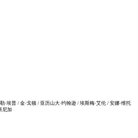
迦勒·埃普 / 金·戈顿 / 亚历山大·约翰逊 / 埃斯梅·艾伦 / 安娜·维托
·斯尼加