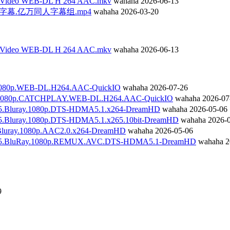
iVideo WEB-DL H 264 AAC.mkv
wahaha
2026-06-13
0p.中英字幕.亿万同人字幕组.mp4
wahaha
2026-03-20
iVideo WEB-DL H 264 AAC.mkv
wahaha
2026-06-13
080p.WEB-DL.H264.AAC-QuickIO
wahaha
2026-07-26
1080p.CATCHPLAY.WEB-DL.H264.AAC-QuickIO
wahaha
2026-07
Bluray.1080p.DTS-HDMA5.1.x264-DreamHD
wahaha
2026-05-06
luray.1080p.DTS-HDMA5.1.x265.10bit-DreamHD
wahaha
2026-
uray.1080p.AAC2.0.x264-DreamHD
wahaha
2026-05-06
5.BluRay.1080p.REMUX.AVC.DTS-HDMA5.1-DreamHD
wahaha
2
9