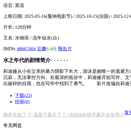
语言:
英语
上映日期:
2025-05-16(戛纳电影节) / 2025-10-15(法国) / 2025-12
片长:
128分钟
又名:
水物语 / 流年似水(台)
IMDb:
tt8667404
豆瓣
6.4分
预告片
水之年代的剧情简介· · · · · ·
莉迪娅从小在父亲的暴力阴影下长大，游泳是她唯一的逃避方
沉寂，无法掌控方向。在最深的低谷中，莉迪娅开始写作。文
出破碎的自我，也在写作中找到了勇气。 影片改编自莉迪亚
下载(22)
待审(0)
发
网盘失效了？| 迅雷下载不了？ | 内封&外挂字幕不会使用？
夸克网盘