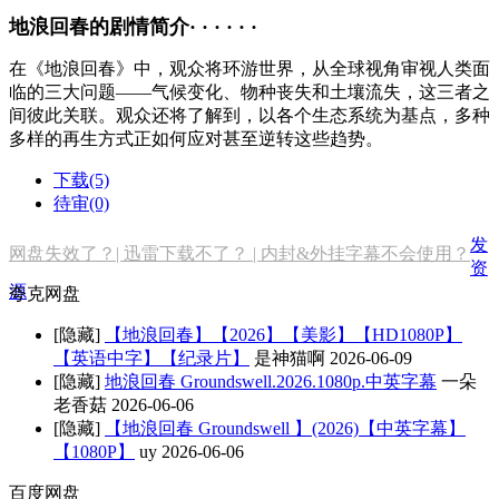
地浪回春的剧情简介· · · · · ·
在《地浪回春》中，观众将环游世界，从全球视角审视人类面
临的三大问题——气候变化、物种丧失和土壤流失，这三者之
间彼此关联。观众还将了解到，以各个生态系统为基点，多种
多样的再生方式正如何应对甚至逆转这些趋势。
下载(5)
待审(0)
发
网盘失效了？| 迅雷下载不了？ | 内封&外挂字幕不会使用？
资
源
夸克网盘
[隐藏]
【地浪回春】【2026】【美影】【HD1080P】
【英语中字】【纪录片】
是神猫啊
2026-06-09
[隐藏]
地浪回春 Groundswell.2026.1080p.中英字幕
一朵
老香菇
2026-06-06
[隐藏]
【地浪回春 Groundswell 】(2026)【中英字幕】
【1080P】
uy
2026-06-06
百度网盘