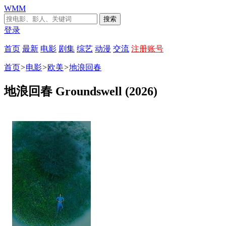
WMM
搜索
登录
首页
最新
电影
剧集
综艺
动漫
交流
注册账号
首页
>
电影
>
欧美
>
地浪回春
地浪回春 Groundswell (2026)