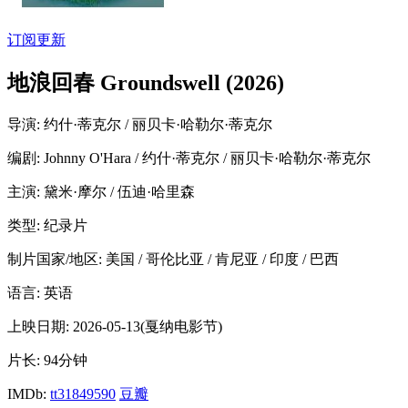
订阅更新
地浪回春 Groundswell (2026)
导演
: 约什·蒂克尔 / 丽贝卡·哈勒尔·蒂克尔
编剧
: Johnny O'Hara / 约什·蒂克尔 / 丽贝卡·哈勒尔·蒂克尔
主演
: 黛米·摩尔 / 伍迪·哈里森
类型:
纪录片
制片国家/地区:
美国 / 哥伦比亚 / 肯尼亚 / 印度 / 巴西
语言:
英语
上映日期:
2026-05-13(戛纳电影节)
片长:
94分钟
IMDb:
tt31849590
豆瓣