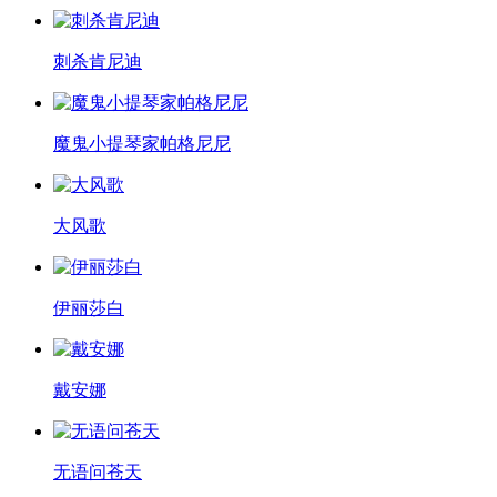
刺杀肯尼迪
魔鬼小提琴家帕格尼尼
大风歌
伊丽莎白
戴安娜
无语问苍天