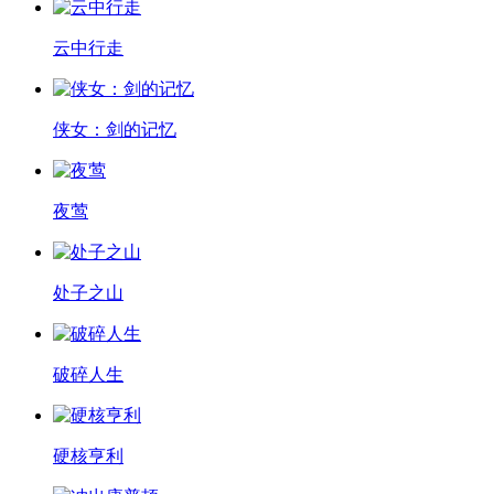
云中行走
侠女：剑的记忆
夜莺
处子之山
破碎人生
硬核亨利