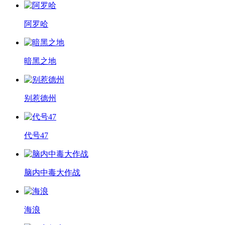
阿罗哈
暗黑之地
别惹德州
代号47
脑内中毒大作战
海浪