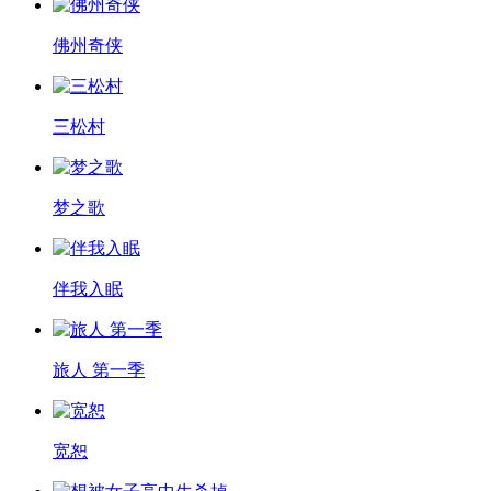
佛州奇侠
三松村
梦之歌
伴我入眠
旅人 第一季
宽恕