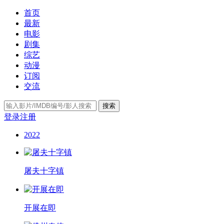
首页
最新
电影
剧集
综艺
动漫
订阅
交流
搜索
登录
注册
2022
屠夫十字镇
开展在即