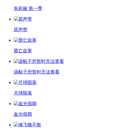
朱莉娅 第一季
原声带
唇亡齿寒
该帖子您暂时无法查看
月球陨落
血光假期