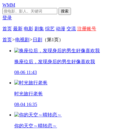
WMM
搜索
登录
首页
最新
电影
剧集
综艺
动漫
交流
注册账号
首页
>
电视剧
>
日剧
（第1页）
换座位后，发现身后的男生好像喜欢我
08-06 11:43
时光旅行老爸
08-04 16:35
你的天空～晴转恋～