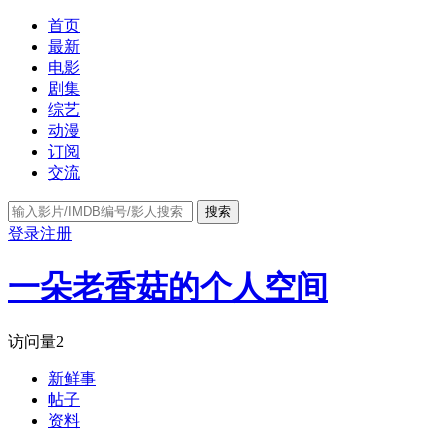
首页
最新
电影
剧集
综艺
动漫
订阅
交流
搜索
登录
注册
一朵老香菇的个人空间
访问量
2
新鲜事
帖子
资料