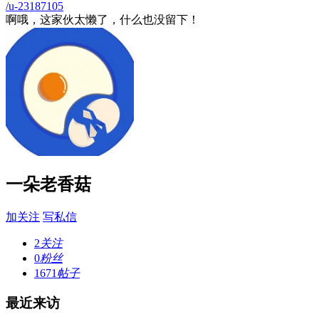
/u-23187105
啊哦，这家伙太懒了，什么也没留下！
一朵老香菇
加关注
写私信
2
关注
0
粉丝
1671
帖子
最近来访