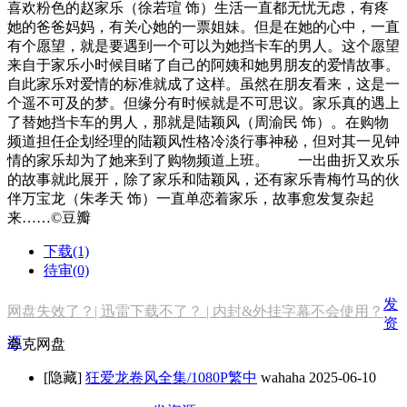
喜欢粉色的赵家乐（徐若瑄 饰）生活一直都无忧无虑，有疼
她的爸爸妈妈，有关心她的一票姐妹。但是在她的心中，一直
有个愿望，就是要遇到一个可以为她挡卡车的男人。这个愿望
来自于家乐小时候目睹了自己的阿姨和她男朋友的爱情故事。
自此家乐对爱情的标准就成了这样。虽然在朋友看来，这是一
个遥不可及的梦。但缘分有时候就是不可思议。家乐真的遇上
了替她挡卡车的男人，那就是陆颖风（周渝民 饰）。在购物
频道担任企划经理的陆颖风性格冷淡行事神秘，但对其一见钟
情的家乐却为了她来到了购物频道上班。 一出曲折又欢乐
的故事就此展开，除了家乐和陆颖风，还有家乐青梅竹马的伙
伴万宝龙（朱孝天 饰）一直单恋着家乐，故事愈发复杂起
来……©豆瓣
下载(1)
待审(0)
发
网盘失效了？| 迅雷下载不了？ | 内封&外挂字幕不会使用？
资
源
夸克网盘
[隐藏]
狂爱龙卷风全集/1080P繁中
wahaha
2025-06-10