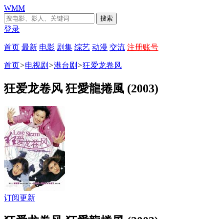
WMM
搜索
登录
首页
最新
电影
剧集
综艺
动漫
交流
注册账号
首页
>
电视剧
>
港台剧
>
狂爱龙卷风
狂爱龙卷风 狂愛龍捲風 (2003)
订阅更新