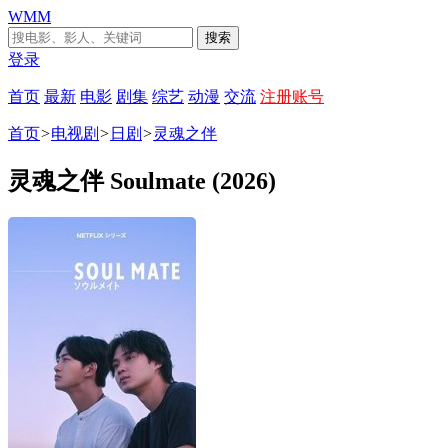
WMM
搜索
登录
首页
最新
电影
剧集
综艺
动漫
交流
注册账号
首页
>
电视剧
>
日剧
>
灵魂之伴
灵魂之伴 Soulmate (2026)