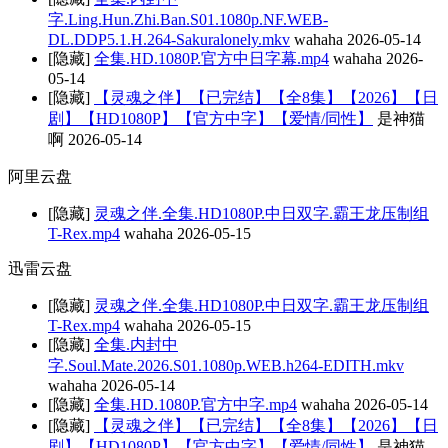
字.Ling.Hun.Zhi.Ban.S01.1080p.NF.WEB-
DL.DDP5.1.H.264-Sakuralonely.mkv
wahaha
2026-05-14
[隐藏]
全集.HD.1080P.官方中日字幕.mp4
wahaha
2026-
05-14
[隐藏]
【灵魂之伴】【已完结】【全8集】【2026】【日
剧】【HD1080P】【官方中字】【爱情/同性】
是神猫
啊
2026-05-14
阿里云盘
[隐藏]
灵魂之伴.全集.HD1080P.中日双字.霸王龙压制组
T-Rex.mp4
wahaha
2026-05-15
迅雷云盘
[隐藏]
灵魂之伴.全集.HD1080P.中日双字.霸王龙压制组
T-Rex.mp4
wahaha
2026-05-15
[隐藏]
全集.内封中
字.Soul.Mate.2026.S01.1080p.WEB.h264-EDITH.mkv
wahaha
2026-05-14
[隐藏]
全集.HD.1080P.官方中字.mp4
wahaha
2026-05-14
[隐藏]
【灵魂之伴】【已完结】【全8集】【2026】【日
剧】【HD1080P】【官方中字】【爱情/同性】
是神猫