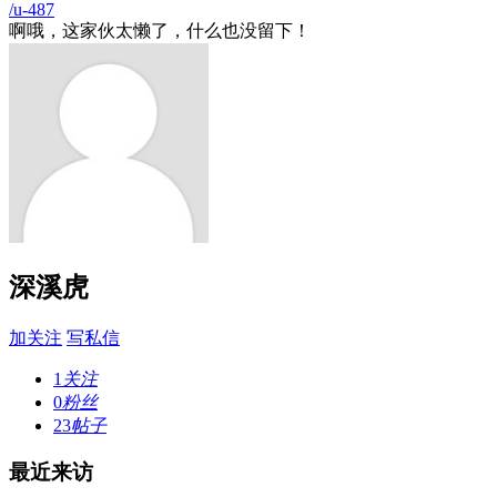
/u-487
啊哦，这家伙太懒了，什么也没留下！
深溪虎
加关注
写私信
1
关注
0
粉丝
23
帖子
最近来访