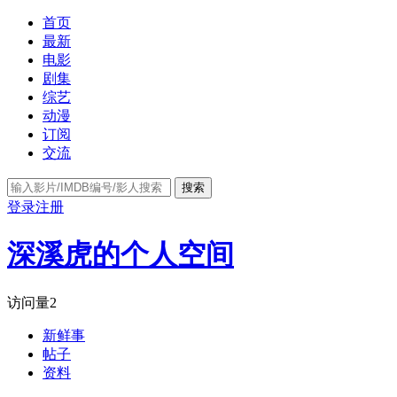
首页
最新
电影
剧集
综艺
动漫
订阅
交流
搜索
登录
注册
深溪虎的个人空间
访问量
2
新鲜事
帖子
资料