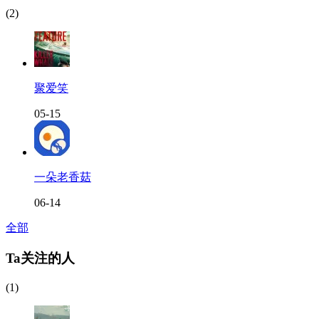
(2)
聚爱笑
05-15
一朵老香菇
06-14
全部
Ta关注的人
(1)